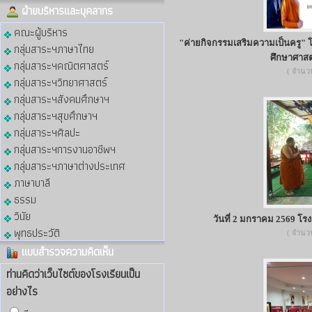
ฝ่ายบริหารและบุคลากร
คณะผู้บริหาร
"ค่ายกิจกรรมเสริมความเป็นครู"
กลุ่มสาระฯภาษาไทย
ศึกษาศาสต
กลุ่มสาระฯคณิตศาสตร์
( จำนวน 
กลุ่มสาระฯวิทยาศาสตร์
กลุ่มสาระฯสังคมศึกษาฯ
กลุ่มสาระฯสุขศึกษาฯ
กลุ่มสาระฯศิลปะ
กลุ่มสาระฯการงานอาชีพฯ
กลุ่มสาระฯภาษาต่างประเทศ
ภาษาบาลี
ธรรม
วินัย
วันที่ 2 มกราคม 2569 โ
พุทธประวัติ
( จำนวน 
แบบสำรวจความคิดเห็น
ท่านคิดว่าเว็บไซต์ของโรงเรียนเป็น
อย่างไร