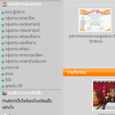
ฝ่ายบริหารและบุคลากร
คณะผู้บริหาร
กลุ่มสาระฯภาษาไทย
กลุ่มสาระฯคณิตศาสตร์
กลุ่มสาระฯวิทยาศาสตร์
ผลการทดสอบคะแนนสูงสุดระด
กลุ่มสาระฯสังคมศึกษาฯ
วิชาธรรม
กลุ่มสาระฯสุขศึกษาฯ
กลุ่มสาระฯศิลปะ
กลุ่มสาระฯการงานอาชีพฯ
กลุ่มสาระฯภาษาต่างประเทศ
ภาษาบาลี
ภาพกิจกรรม
ธรรม
วินัย
พุทธประวัติ
แบบสำรวจความคิดเห็น
ท่านคิดว่าเว็บไซต์ของโรงเรียนเป็น
อย่างไร
การลงนามถว