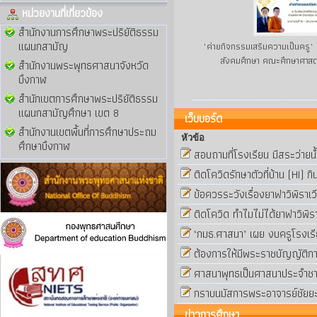
หน่วยงานที่เกี่ยวข้อง
สำนักงานการศึกษาพระปริยัติธรรม
แผนกสามัญ
"ค่ายกิจกรรมเสริมความเป็นครู"
สังคมศึกษา คณะศึกษาศาสตร
สำนักงานพระพุทธศาสนาจังหวัด
บึงกาฬ
สำนักเขตการศึกษาพระปริยัติธรรม
แผนกสามัญศึกษา เขต 8
เว็บบอร์ด
สำนักงานเขตพื้นที่การศึกษาประถม
หัวข้อ
ศึกษาบึงกาฬ
สอบถามที่โรงเรียน มีสระว่ายน้
ติดโควิดรักษาตัวที่บ้าน (HI) ก
ข้อควรระวังเรื่องยาฟาวิพิราเว
ติดโควิด ทำไมไม่ได้ยาฟาวิพิรา
‘กมธ.ศาสนา’ เผย งบครูโรงเร
ต้องการให้มีพระราชบัญญัติก
ศาสนาพุทธเป็นศาสนาประจำชาต
กราบนมัสการพระอาจารย์ชัยย
ข่าวการศึกษา