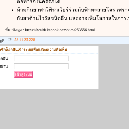
ต่อทารกในครรภ์ได้
ห้ามกินยาฟาวิพิราเวียร์ร่วมกับฟ้าทะลายโจร เพรา
กับยาต้านไวรัสชนิดอื่น และอาจเพิ่มโอกาสในการเป
ที่มาข้อมูล : https://health.kapook.com/view253556.html
IP :
58.11.25.228
gP
ชิกล็อกอินเข้าระบบเพื่อแสดงความคิดเห็น
:
็อกอิน
:
สผ่าน