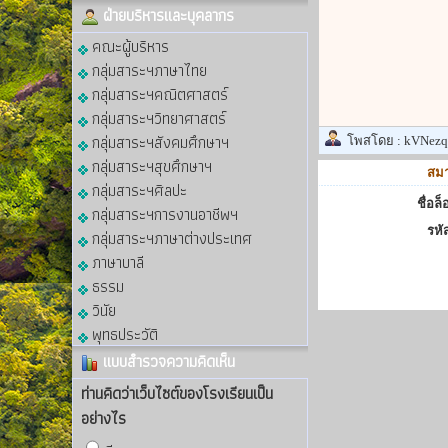
ฝ่ายบริหารและบุคลากร
คณะผู้บริหาร
กลุ่มสาระฯภาษาไทย
กลุ่มสาระฯคณิตศาสตร์
กลุ่มสาระฯวิทยาศาสตร์
กลุ่มสาระฯสังคมศึกษาฯ
โพสโดย :
kVNezq
กลุ่มสาระฯสุขศึกษาฯ
สมา
กลุ่มสาระฯศิลปะ
ชื่อล
กลุ่มสาระฯการงานอาชีพฯ
รหั
กลุ่มสาระฯภาษาต่างประเทศ
ภาษาบาลี
ธรรม
วินัย
พุทธประวัติ
แบบสำรวจความคิดเห็น
ท่านคิดว่าเว็บไซต์ของโรงเรียนเป็น
อย่างไร